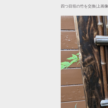
四つ目垣の竹を交換(上画