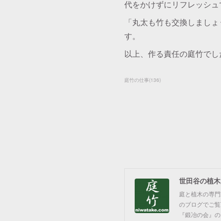
代をかけずにリフレッシュ
「丸太も竹も交換しましょ
す。
以上、作る責任の庭竹でし
庭竹の仕事
(
136
)
世田谷の植木
庭と植木の専門
のブログでご覧
『鍛冶の会』のお知ら