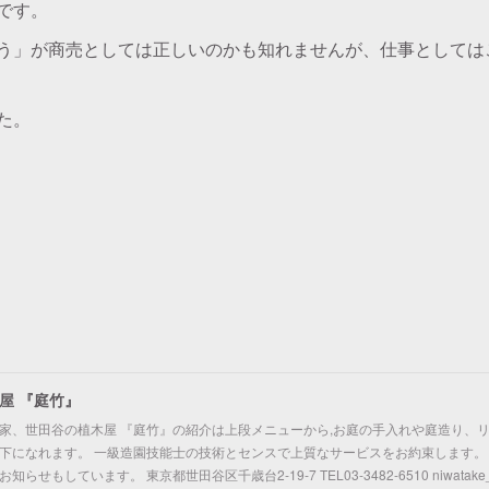
です。
う」が商売としては正しいのかも知れませんが、仕事としては
た。
屋 『庭竹』
家、世田谷の植木屋 『庭竹』の紹介は上段メニューから,お庭の手入れや庭造り、
下になれます。 一級造園技能士の技術とセンスで上質なサービスをお約束します。
せもしています。 東京都世田谷区千歳台2-19-7 TEL03-3482-6510 niwatake_take