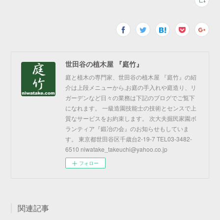
世田谷の植木屋 『庭竹』
庭と植木の専門家、世田谷の植木屋 『庭竹』の紹
介は上段メニューから,お庭の手入れや庭造り、リ
ガーデンなど日々の業務は下記のブログでご覧下
になれます。 一級造園技能士の技術とセンスで上
質なサービスをお約束します。 次大夫掘民家園ボ
ランティア『鍛冶の会』のお知らせもしていま
す。 東京都世田谷区千歳台2-19-7 TEL03-3482-
6510 niwatake_takeuchi@yahoo.co.jp
フォロー
関連記事