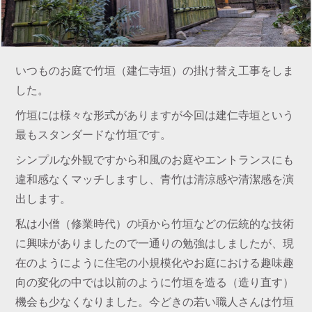
いつものお庭で竹垣（建仁寺垣）の掛け替え工事をしま
した。
竹垣には様々な形式がありますが今回は建仁寺垣という
最もスタンダードな竹垣です。
シンプルな外観ですから和風のお庭やエントランスにも
違和感なくマッチしますし、青竹は清涼感や清潔感を演
出します。
私は小僧（修業時代）の頃から竹垣などの伝統的な技術
に興味がありましたので一通りの勉強はしましたが、現
在のようにように住宅の小規模化やお庭における趣味趣
向の変化の中では以前のように竹垣を造る（造り直す）
機会も少なくなりました。今どきの若い職人さんは竹垣