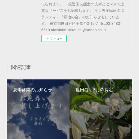
になれます。 一級造園技能士の技術とセンスで上
質なサービスをお約束します。 次大夫掘民家園ボ
ランティア『鍛冶の会』のお知らせもしていま
す。 東京都世田谷区千歳台2-19-7 TEL03-3482-
6510 niwatake_takeuchi@yahoo.co.jp
フォロー
関連記事
夏季休業のお知らせ
世田谷 7月の剪定