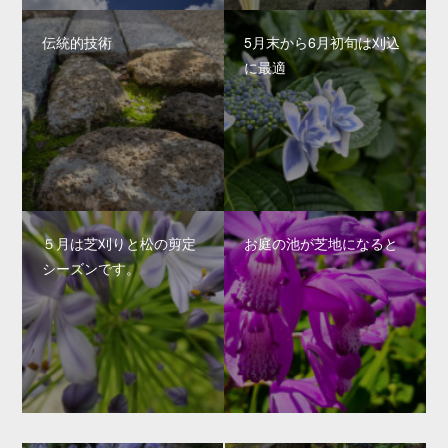
伝統的技術
5月末から6月初旬は刈込
に最適
５月は芝刈りと松の剪定
お庭の池が芝地になると
シーズンです。