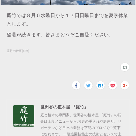
庭竹では８月６水曜日から１７日日曜日までを夏季休業
とします。
酷暑が続きます。皆さまどうぞご自愛ください。
庭竹の仕事
(
136
)
世田谷の植木屋 『庭竹』
庭と植木の専門家、世田谷の植木屋 『庭竹』の紹
介は上段メニューから,お庭の手入れや庭造り、リ
ガーデンなど日々の業務は下記のブログでご覧下
になれます。 一級造園技能士の技術とセンスで上