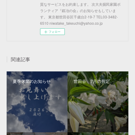
質なサービスをお約束します。 次大夫掘民家園ボ
ランティア『鍛冶の会』のお知らせもしていま
す。 東京都世田谷区千歳台2-19-7 TEL03-3482-
6510 niwatake_takeuchi@yahoo.co.jp
フォロー
関連記事
夏季休業のお知らせ
世田谷 7月の剪定