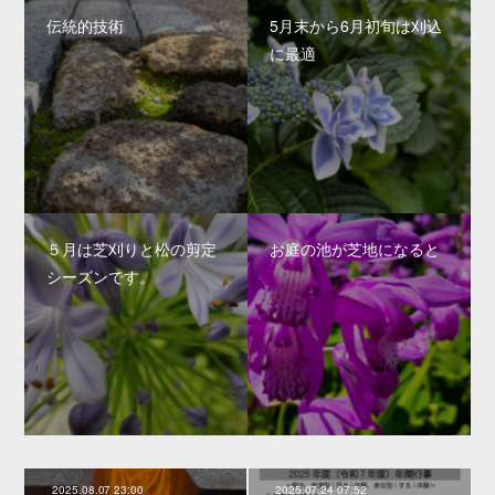
伝統的技術
5月末から6月初旬は刈込
に最適
５月は芝刈りと松の剪定
お庭の池が芝地になると
シーズンです。
2025.08.07 23:00
2025.07.24 07:52