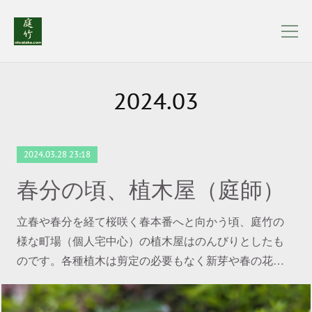
2024
.
03
2024.03.28 23:18
春分の頃、植木屋（庭師）
立春や春分を経て桜咲く春本番へと向かう頃、庭竹の
様な町場（個人宅中心）の植木屋はのんびりとしたも
のです。各種植木は剪定の必要もなく新芽や春の花…