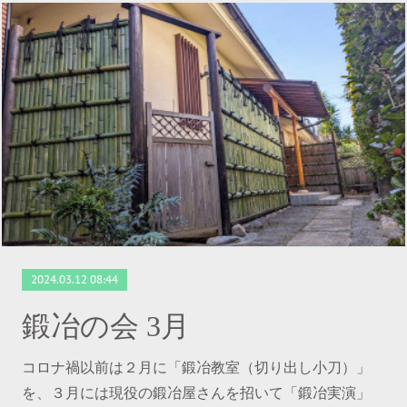
2024.03.12 08:44
鍛冶の会 3月
コロナ禍以前は２月に「鍛冶教室（切り出し小刀）」
を、３月には現役の鍛冶屋さんを招いて「鍛冶実演」