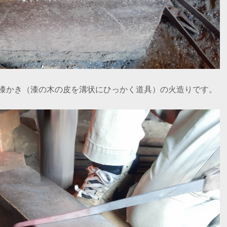
漆かき（漆の木の皮を溝状にひっかく道具）の火造りです。