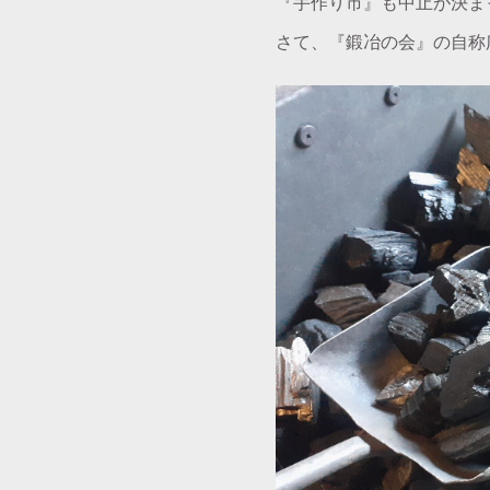
『手作り市』も中止が決ま
さて、『鍛冶の会』の自称