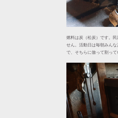
燃料は炭（松炭）です。民
せん。活動日は毎朝みんな
で、そちらに倣って割って