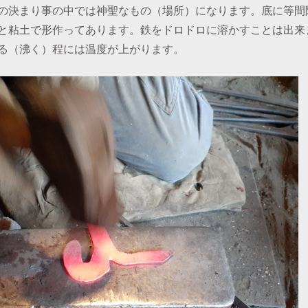
の決まり事の中では神聖なもの（場所）になります。底に等間
と粘土で形作ってあります。鉄をドロドロに溶かすことは出来
る（沸く）程には温度が上がります。