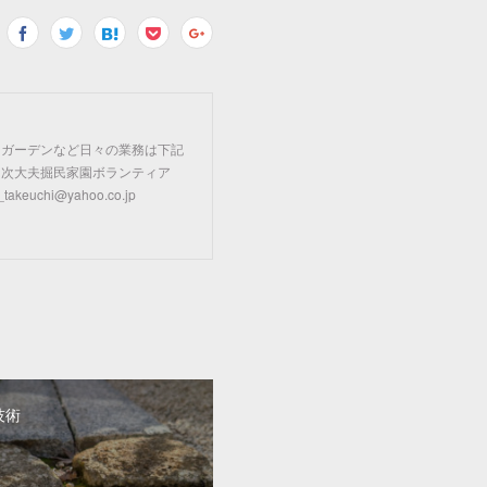
リガーデンなど日々の業務は下記
 次大夫掘民家園ボランティア
uchi@yahoo.co.jp
技術