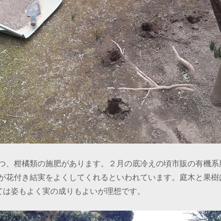
つ、柑橘類の施肥があります。２月の底冷えの頃市販の有機系
が花付き結実をよくしてくれるといわれています。庭木と果樹
しては姿もよく実の成りもよいが理想です。