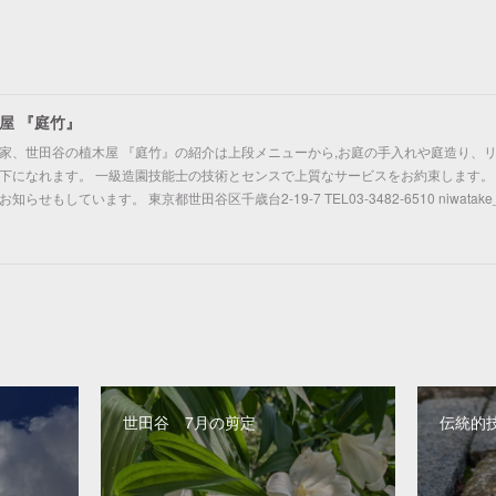
屋 『庭竹』
家、世田谷の植木屋 『庭竹』の紹介は上段メニューから,お庭の手入れや庭造り、
下になれます。 一級造園技能士の技術とセンスで上質なサービスをお約束します。
せもしています。 東京都世田谷区千歳台2-19-7 TEL03-3482-6510 niwatake_take
世田谷 7月の剪定
伝統的