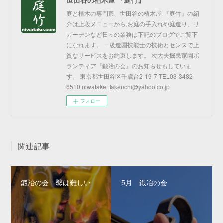
庭と植木の専門家、世田谷の植木屋 『庭竹』の紹
介は上段メニューから,お庭の手入れや庭造り、リ
ガーデンなど日々の業務は下記のブログでご覧下
になれます。 一級造園技能士の技術とセンスで上
質なサービスをお約束します。 次大夫掘民家園ボ
ランティア『鍛冶の会』のお知らせもしていま
す。 東京都世田谷区千歳台2-19-7 TEL03-3482-
6510 niwatake_takeuchi@yahoo.co.jp
フォロー
関連記事
鍛冶の会 鑿は難しい
5月 鍛冶の会