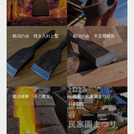
鍛冶の会 焼き入れと鑿
鍛冶の会 不定期報告
鍛冶体験『小刀教室』
特報 民家園まつり
2025