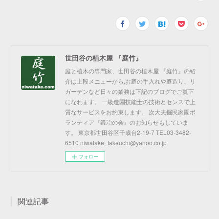
世田谷の植木屋 『庭竹』
庭と植木の専門家、世田谷の植木屋 『庭竹』の紹
介は上段メニューから,お庭の手入れや庭造り、リ
ガーデンなど日々の業務は下記のブログでご覧下
になれます。 一級造園技能士の技術とセンスで上
質なサービスをお約束します。 次大夫掘民家園ボ
ランティア『鍛冶の会』のお知らせもしていま
す。 東京都世田谷区千歳台2-19-7 TEL03-3482-
6510 niwatake_takeuchi@yahoo.co.jp
フォロー
関連記事