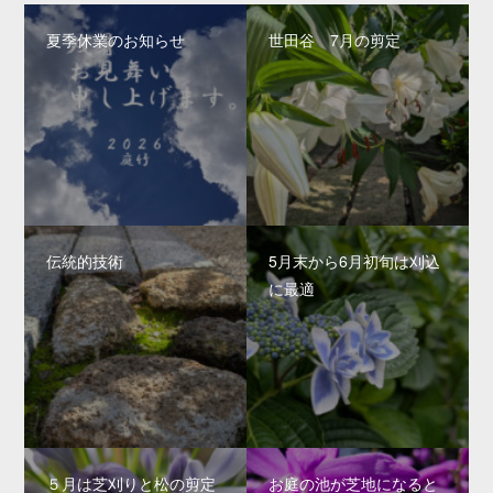
夏季休業のお知らせ
世田谷 7月の剪定
伝統的技術
5月末から6月初旬は刈込
に最適
５月は芝刈りと松の剪定
お庭の池が芝地になると