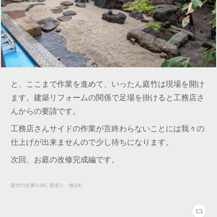
と、ここまで作業を進めて、いったん庭竹は現場を開け
ます。建築リフォームの関係で足場を掛けると工務店さ
んからの要請です。
工務店さんサイドの作業が言終わらないことには我々の
仕上げが出来ませんので少し待ちになります。
次回、お庭の改修完成編です。
庭竹の仕事
(
136
)
庭造り 他
(
24
)