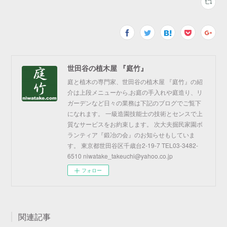
世田谷の植木屋 『庭竹』
庭と植木の専門家、世田谷の植木屋 『庭竹』の紹
介は上段メニューから,お庭の手入れや庭造り、リ
ガーデンなど日々の業務は下記のブログでご覧下
になれます。 一級造園技能士の技術とセンスで上
質なサービスをお約束します。 次大夫掘民家園ボ
ランティア『鍛冶の会』のお知らせもしていま
す。 東京都世田谷区千歳台2-19-7 TEL03-3482-
6510 niwatake_takeuchi@yahoo.co.jp
フォロー
関連記事